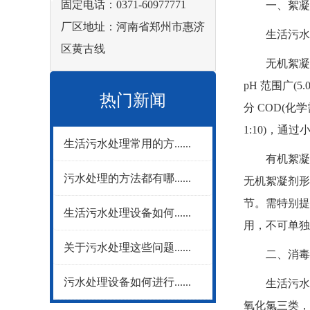
固定电话：0371-60977771
一、絮凝剂
厂区地址：河南省郑州市惠济
生活污水处
区黄古线
无机絮凝剂以聚
pH 范围广(
热门新闻
分 COD(
1:10)，通
生活污水处理常用的方......
有机絮凝剂以
污水处理的方法都有哪......
无机絮凝剂形
节。需特别提
生活污水处理设备如何......
用，不可单独
关于污水处理这些问题......
二、消毒剂
污水处理设备如何进行......
生活污水经
氧化氯三类，