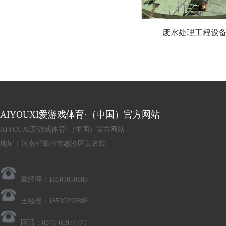
废水处理工程设
AIYOUXI爱游戏体育·（中国）官方网站
AIYOUXI爱游戏体育·（中国）官方网站
地址：河南省郑州市惠济区黄古线
梁经理：18503850880
王经理：18539292888
固话：0371-60977771