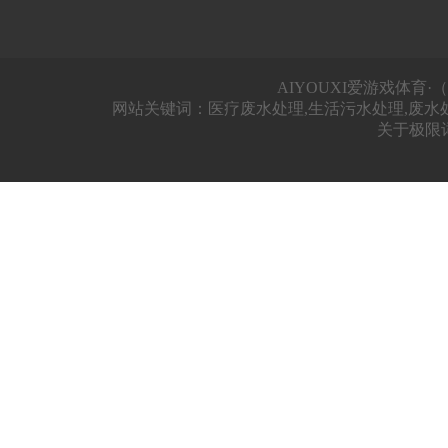
AIYOUXI爱游戏体育·
网站关键词：医疗废水处理,生活污水处理,废水
关于极限