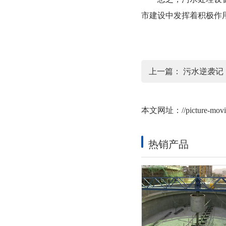
市建设中发挥着积极作
上一篇：
污水逆袭记
本文网址：
//picture-mov
热销产品