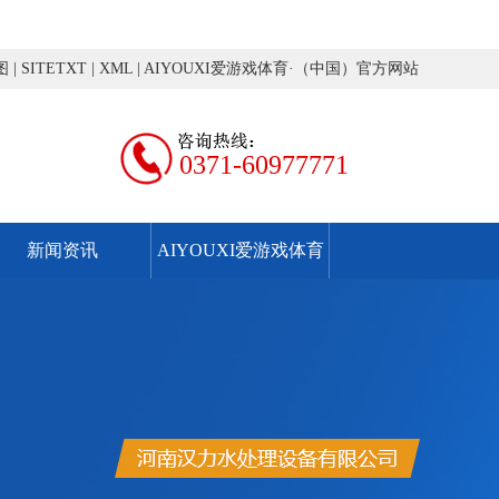
图
|
SITETXT
|
XML
|
AIYOUXI爱游戏体育·（中国）官方网站
0371-60977771
新闻资讯
AIYOUXI爱游戏体育
·（中国）官方网站