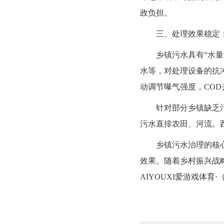
政负担。
三、处理效果稳定：
乡镇污水具有“水量波
水等，对处理设备的抗冲
动调节曝气强度，COD
针对部分乡镇缺乏污水
污水直排农田、河流。
乡镇污水治理的核心是
效果。随着乡村振兴战
AIYOUXI爱游戏体