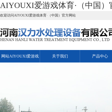
AIYOUXI爱游戏体育·（中国
欢迎访问AIYOUXI爱游戏体育·（中国）官方网站
网站AIYOUXI爱游戏
关于我们
产品中心
体育·（中国）官方网
站