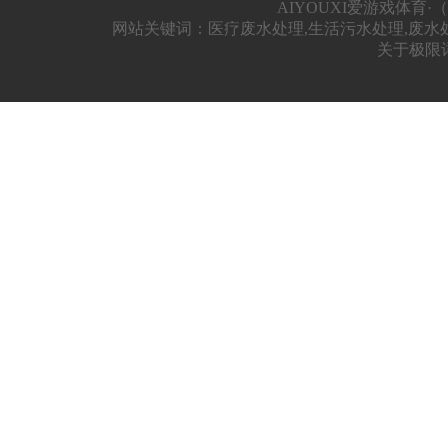
AIYOUXI爱游戏体育·
网站关键词：医疗废水处理,生活污水处理,废水
关于极限