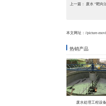
上一篇：
废水 “靶
本文网址：
//picture-mov
热销产品
废水处理工程设