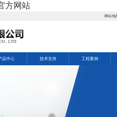
）官方网站
网站地
产品中心
技术支持
工程案例