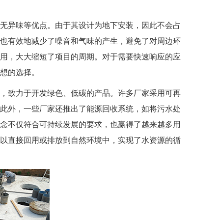
无异味等优点。由于其设计为地下安装，因此不会占
也有效地减少了噪音和气味的产生，避免了对周边环
用，大大缩短了项目的周期。对于需要快速响应的应
想的选择。
，致力于开发绿色、低碳的产品。许多厂家采用可再
此外，一些厂家还推出了能源回收系统，如将污水处
念不仅符合可持续发展的要求，也赢得了越来越多用
以直接回用或排放到自然环境中，实现了水资源的循