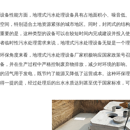
备性能方面，地埋式污水处理设备具有占地面积小、噪音低、
空间，特别适合土地资源紧张的城市地区。同时，封闭式的结构
重要的是，这种类型的设备可以在较短时间内完成建设并投入使
者临时性污水处理需求来说，地埋式污水处理设备无疑是一个理
保角度来看，地埋式污水处理设备厂家积极响应国家政策号召
备，并在生产过程中严格控制废弃物排放，减少对环境的影响。
的沼气用于发电，既节约了能源又降低了运营成本。这种环保理
得一提的是，经过处理后的出水水质达到甚至优于国家标准，可