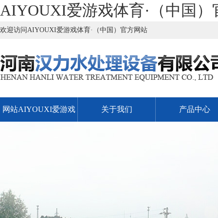
AIYOUXI爱游戏体育·（中国
欢迎访问AIYOUXI爱游戏体育·（中国）官方网站
网站AIYOUXI爱游戏
关于我们
产品中心
AIYOUXI爱游
体育·（中国）官方网
·（中国）官方
站
气浮机
潜水搅拌机
污水处理设备配
污水沉淀池