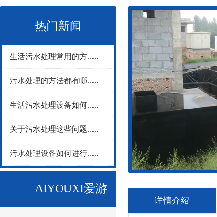
热门新闻
生活污水处理常用的方......
污水处理的方法都有哪......
生活污水处理设备如何......
关于污水处理这些问题......
污水处理设备如何进行......
AIYOUXI爱游
详情介绍