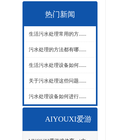
热门新闻
生活污水处理常用的方......
污水处理的方法都有哪......
生活污水处理设备如何......
关于污水处理这些问题......
污水处理设备如何进行......
AIYOUXI爱游