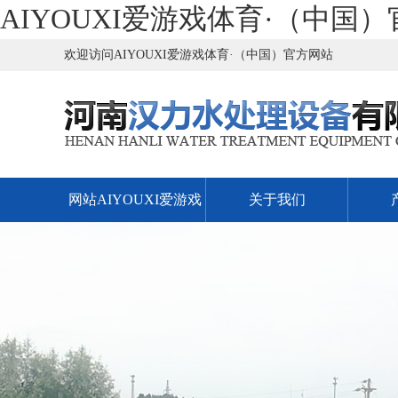
AIYOUXI爱游戏体育·（中国
欢迎访问AIYOUXI爱游戏体育·（中国）官方网站
网站AIYOUXI爱游戏
关于我们
AIYO
体育·（中国）官方网
·（
站
潜
污水
污