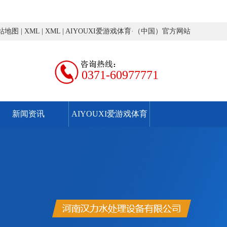
站地图
|
XML
|
XML
|
AIYOUXI爱游戏体育·（中国）官方网站
0371-60977771
新闻资讯
AIYOUXI爱游戏体育
IYOUXI爱游戏体育
·（中国）官方网站
·（中国）官方网站
行业资讯
常见问题