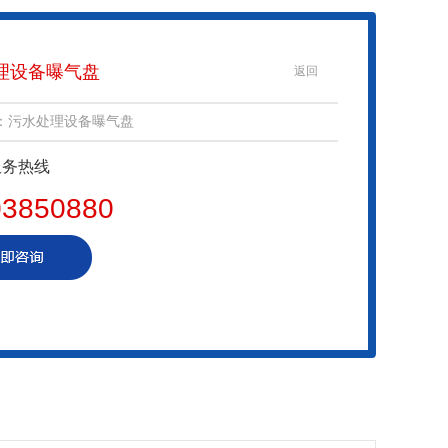
理设备曝气盘
返回
：污水处理设备曝气盘
服务热线
03850880