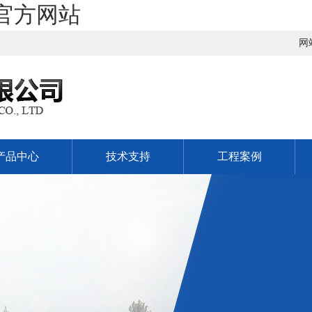
）官方网站
网
产品中心
技术支持
工程案例
UXI爱游戏体育
A
中国）官方网站
气浮机
水搅拌机
处理设备配件
水沉淀池