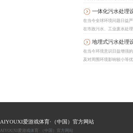
一体化污水处理
在当今全球环境问题日益严
在市政污水、工业废水处理
地埋式污水处理
在当今环境意识日益增强的
及对周围环境影响较小等优
AIYOUXI爱游戏体育·（中国）官方网站
AIYOUXI爱游戏体育·（中国）官方网站