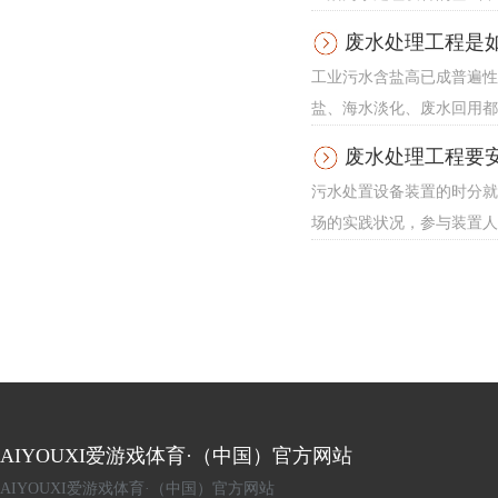
废水处理工程是
工业污水含盐高已成普遍性
盐、海水淡化、废水回用都
废水处理工程要
污水处置设备装置的时分就
场的实践状况，参与装置人
AIYOUXI爱游戏体育·（中国）官方网站
AIYOUXI爱游戏体育·（中国）官方网站