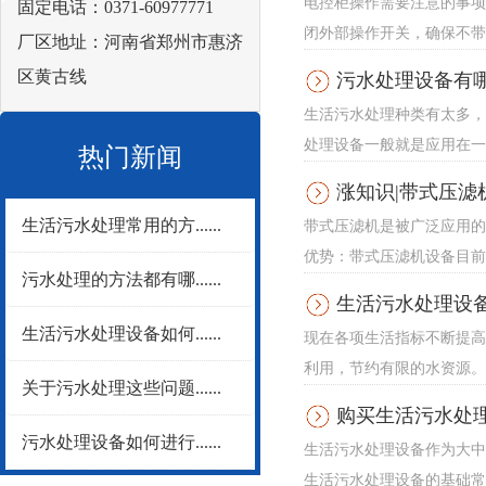
电控柜操作需要注意的事项
固定电话：0371-60977771
闭外部操作开关，确保不带负
厂区地址：河南省郑州市惠济
区黄古线
污水处理设备有
生活污水处理种类有太多，
处理设备一般就是应用在一
热门新闻
涨知识|带式压滤
生活污水处理常用的方......
带式压滤机是被广泛应用的
优势：带式压滤机设备目前
污水处理的方法都有哪......
生活污水处理设
生活污水处理设备如何......
现在各项生活指标不断提高
利用，节约有限的水资源。
关于污水处理这些问题......
购买生活污水处
污水处理设备如何进行......
生活污水处理设备作为大中
生活污水处理设备的基础常识